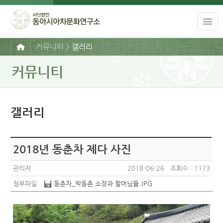
커뮤니티 >
갤러리
커뮤니티
갤러리
2018년 동춘차 제다 사진
관리자
2018-06-26 조회수 : 1173
첨부파일:
동춘차_박동춘 소장과 할머님들.JPG